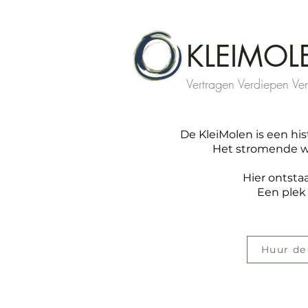
KLEIMOL
Vertragen Verdiepen Ve
De KleiMolen is een h
Het stromende wa
Hier ontsta
Een plek
Huur de