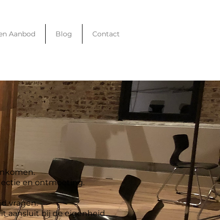
en Aanbod
Blog
Contact
enkomen.
lectie en ontmoeting.
id vragen.
 aansluit bij de eigenheid