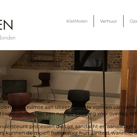
EN
KleiMolen
Verhuur
Op
rbinden
Molen biedt ruimte aan uiteenlopende vormen van sam
eams vinden hier een rustige bedding voor overleg, ref
ndersteunt processen die tijd, aandacht en aanwezighe
s kunnen de molen huren voor hun aanbod, wanneer dit