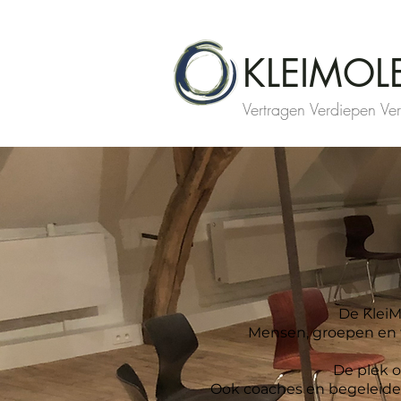
KLEIMOL
Vertragen Verdiepen Ve
De Klei
Mensen, groepen en t
De plek o
Ook coaches en begeleider