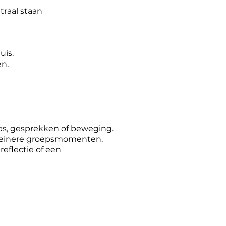
raal staan
uis.
en.
ps, gesprekken of beweging.
kleinere groepsmomenten.
reflectie of een