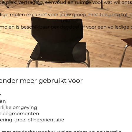
de plek: vertraging, eenvoud en ruimte voor wat wil onts
edige molen exclusief voor jouw groep, met toegang tot 
tuin.
molen is beschikbaar per dagdeel of voor een volledige 
 onder meer gebruikt voor
r
ten
urlijke omgeving
dialoogmomenten
ng, groei of heroriëntatie