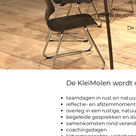
van 
Je huurt steeds de voll
De 
​De KleiMolen wordt
teamdagen in rust en natuu
reflectie- en afstemmomen
overleg in een rustige, natu
begeleide gesprekken en 
samenkomsten rond veranderi
coachingsdagen