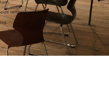
taan.
beide verdiepingen en de
dag.