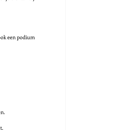
t ook een podium 
en.
t.