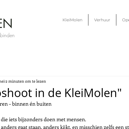
EN
KleiMolen
Verhuur
Op
rbinden
mei
2 minuten om te lezen
oshoot in de KleiMolen"
ren – binnen én buiten
 die iets bijzonders doen met mensen.
anders gaat staan, anders kijkt, en misschien zelfs een st